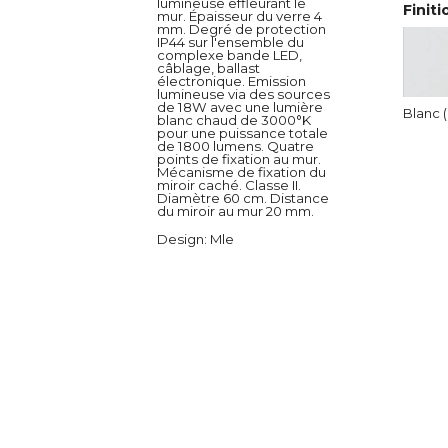
lumineuse effleurant le
Finiti
mur. Épaisseur du verre 4
mm. Degré de protection
IP44 sur l'ensemble du
complexe bande LED,
câblage, ballast
électronique. Emission
lumineuse via des sources
de 18W avec une lumière
Blanc 
blanc chaud de 3000°K
pour une puissance totale
de 1800 lumens. Quatre
points de fixation au mur.
Mécanisme de fixation du
miroir caché. Classe II.
Diamètre 60 cm. Distance
du miroir au mur 20 mm.
Design
: Mle