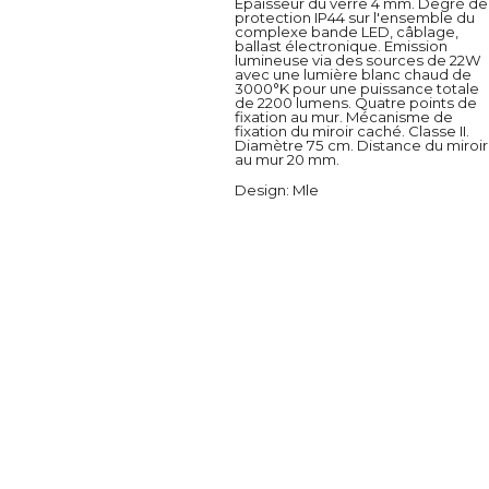
Épaisseur du verre 4 mm. Degré de
protection IP44 sur l'ensemble du
complexe bande LED, câblage,
ballast électronique. Emission
lumineuse via des sources de 22W
avec une lumière blanc chaud de
3000°K pour une puissance totale
de 2200 lumens. Quatre points de
fixation au mur. Mécanisme de
fixation du miroir caché. Classe II.
Diamètre 75 cm. Distance du miroir
au mur 20 mm.
Design
: Mle