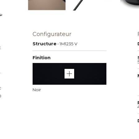
Configurateur
Structure
• 1M1235
V
t
Finition
.
c
Noir
0