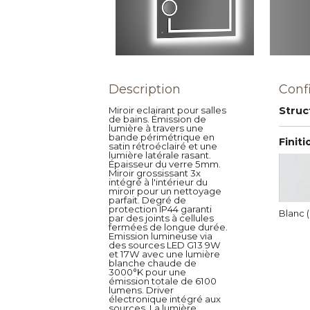
Description
Conf
Miroir eclairant pour salles
Struc
de bains. Émission de
lumière à travers une
bande périmétrique en
Finiti
satin rétroéclairé et une
lumière latérale rasant.
Épaisseur du verre 5mm.
Miroir grossissant 3x
intégré à l'intérieur du
miroir pour un nettoyage
parfait. Degré de
protection IP44 garanti
Blanc 
par des joints à cellules
fermées de longue durée.
Emission lumineuse via
des sources LED G13 9W
et 17W avec une lumière
blanche chaude de
3000°K pour une
émission totale de 6100
lumens. Driver
électronique intégré aux
sources. La lumière