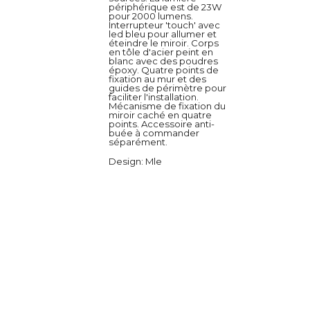
périphérique est de 23W
pour 2000 lumens.
Interrupteur 'touch' avec
led bleu pour allumer et
éteindre le miroir. Corps
en tôle d'acier peint en
blanc avec des poudres
époxy. Quatre points de
fixation au mur et des
guides de périmètre pour
faciliter l'installation.
Mécanisme de fixation du
miroir caché en quatre
points. Accessoire anti-
buée à commander
séparément.
Design
: Mle