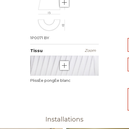
1P0071
BY
Tissu
Zoom
PlissÈe pongÈe blanc
Installations