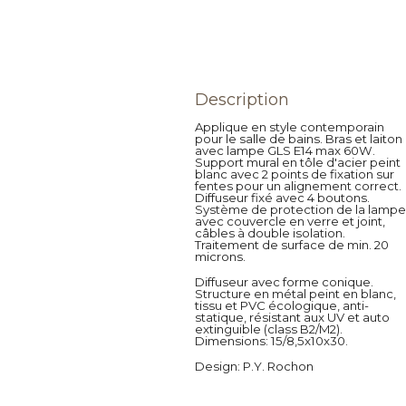
Description
Applique en style contemporain
pour le salle de bains. Bras et laiton
avec lampe GLS E14 max 60W.
Support mural en tôle d'acier peint
blanc avec 2 points de fixation sur
fentes pour un alignement correct.
Diffuseur fixé avec 4 boutons.
Système de protection de la lamp
avec couvercle en verre et joint,
câbles à double isolation.
Traitement de surface de min. 20
microns.
Diffuseur avec forme conique.
Structure en métal peint en blanc,
tissu et PVC écologique, anti-
statique, résistant aux UV et auto
extinguible (class B2/M2).
Dimensions: 15/8,5x10x30.
Design
: P.Y. Rochon