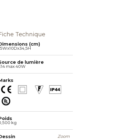
Fiche Technique
Dimensions (cm)
15Wx10Dx34,5H
Source de lumière
E14 max 40W
Marks
Poids
0,500 kg
Dessin
Zoom