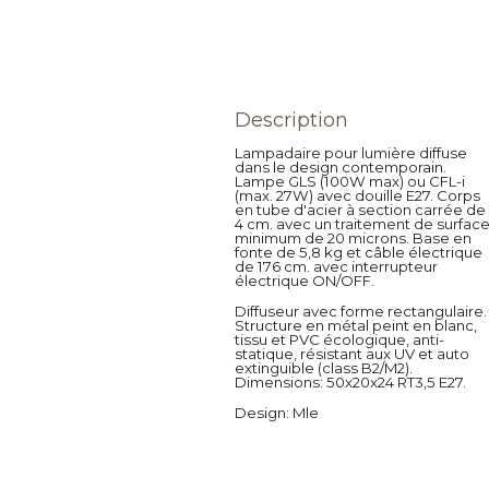
Description
Lampadaire pour lumière diffuse
dans le design contemporain.
Lampe GLS (100W max) ou CFL-i
(max. 27W) avec douille E27. Corps
en tube d'acier à section carrée de
4 cm. avec un traitement de surfac
minimum de 20 microns. Base en
fonte de 5,8 kg et câble électrique
de 176 cm. avec interrupteur
électrique ON/OFF.
Diffuseur avec forme rectangulaire.
Structure en métal peint en blanc,
tissu et PVC écologique, anti-
statique, résistant aux UV et auto
extinguible (class B2/M2).
Dimensions: 50x20x24 RT3,5 E27.
Design
: Mle