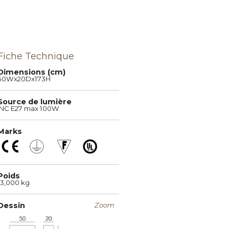
Fiche Technique
Dimensions (cm)
50Wx20Dx173H
Source de lumière
INC E27 max 100W
Marks
Poids
13,000 kg
Dessin
Zoom